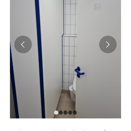
Weiter
1
2
3
4
5